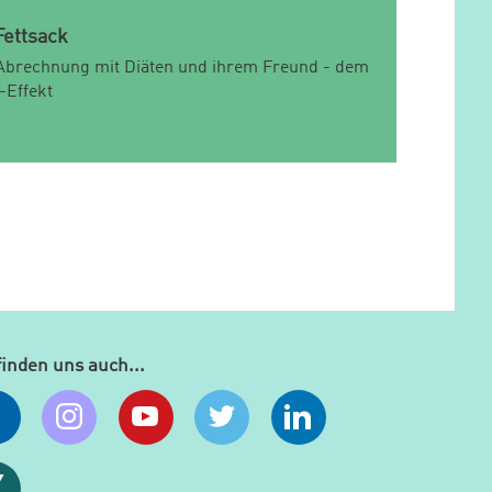
Fettsack
Abrechnung mit Diäten und ihrem Freund - dem
-Effekt
finden uns auch...