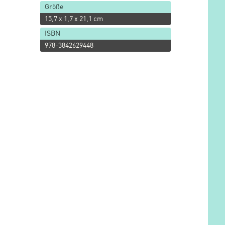
Größe
15,7 x 1,7 x 21,1 cm
ISBN
978-3842629448