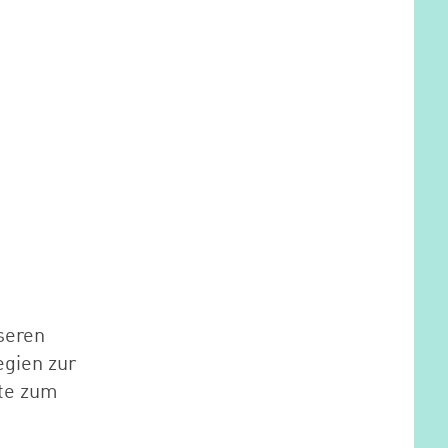
seren
egien zur
te zum