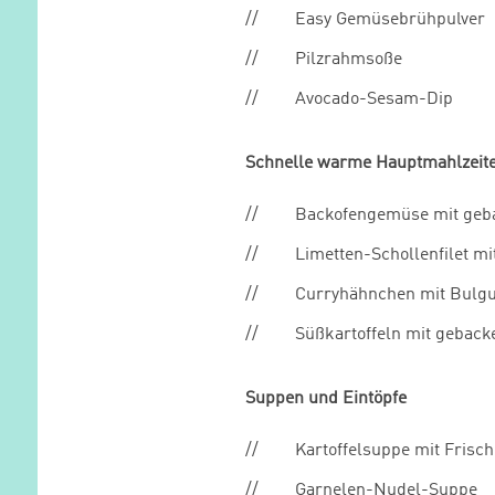
Easy Gemüsebrühpulver
Pilzrahmsoße
Avocado-Sesam-Dip
Schnelle warme Hauptmahlzeit
Backofengemüse mit geb
Limetten-Schollenfilet m
Curryhähnchen mit Bulg
Süßkartoffeln mit geback
Suppen und Eintöpfe
Kartoffelsuppe mit Frisc
Garnelen-Nudel-Suppe