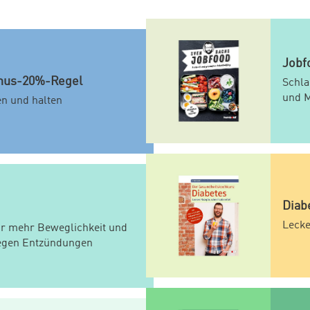
Jobf
nus-20%-Regel
Schla
und M
en und halten
Diab
Lecke
 mehr Beweglichkeit und
gegen Entzündungen