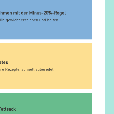
hmen mit der Minus-20%-Regel
ühlgewicht erreichen und halten
etes
re Rezepte, schnell zubereitet
Fettsack