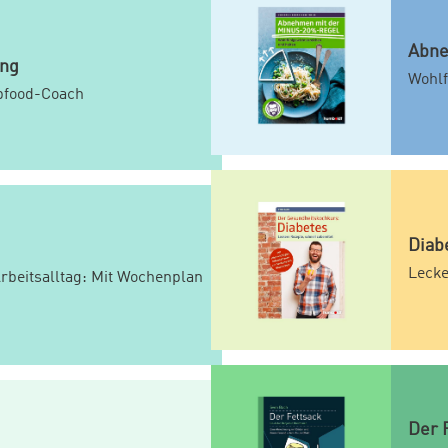
Abne
ing
Wohlf
bfood-Coach
Diab
Lecke
rbeitsalltag: Mit Wochenplan
Der 