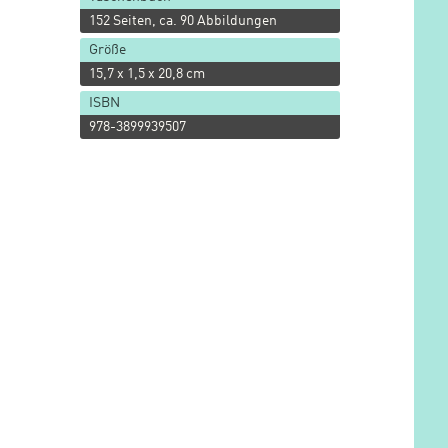
152 Seiten, ca. 90 Abbildungen
Größe
15,7 x 1,5 x 20,8 cm
ISBN
978-3899939507