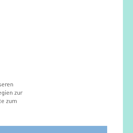
seren
egien zur
te zum