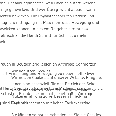
ann: Ernährungsberater Sven Bach erläutert, welche
entgegenwirken. Und wer Übergewicht abbaut, kann
merzen bewirken. Die Physiotherapeuten Patrick und
m täglichen Umgang mit Patienten, dass Bewegung und
ewirken können. In diesem Ratgeber nimmt das
ktisch an die Hand: Schritt für Schritt zu mehr
eit.
Frauen in Deutschland leiden an Arthrose-Schmerzen
Wir benutzen Cookies
iert Ernährung und Bewegung zu neuem, effektivem
Wir nutzen Cookies auf unserer Website. Einige von
ihnen sind essenziell für den Betrieb der Seite,
t Herz: Sven Bach hat eine hohe Medienpräsenz in
während andere uns helfen, diese Website und die
 selbst oft Kochkurse und hält regelmäßig Vorträge
Nutzererfahrung zu verbessern (Tracking
Cookies).
g sind Physiotherapeuten mit hoher Fachexpertise
Sie können selbst entscheiden, ob Sie die Cookies