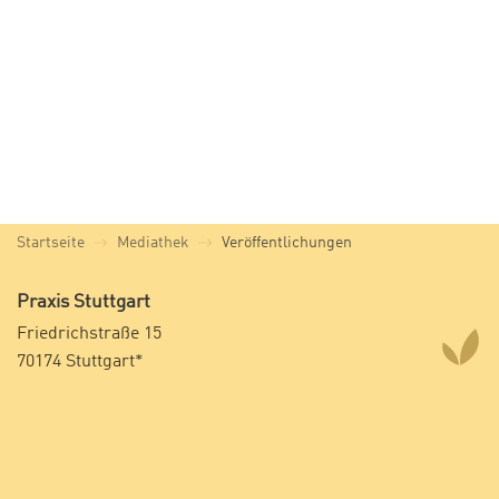
Startseite
Mediathek
Veröffentlichungen
Praxis Stuttgart
Friedrichstraße 15
70174 Stuttgart*
Fon +49 (0)711 490 395-18
Fax +49 (0)711 490 396-00
*Postanschrift